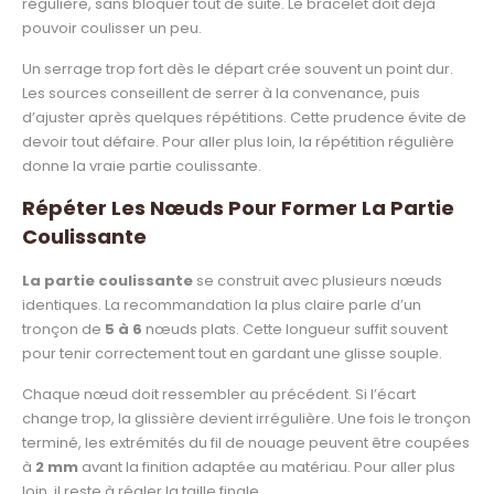
régulière, sans bloquer tout de suite. Le bracelet doit déjà
pouvoir coulisser un peu.
Un serrage trop fort dès le départ crée souvent un point dur.
Les sources conseillent de serrer à la convenance, puis
d’ajuster après quelques répétitions. Cette prudence évite de
devoir tout défaire. Pour aller plus loin, la répétition régulière
donne la vraie partie coulissante.
Répéter Les Nœuds Pour Former La Partie
Coulissante
La partie coulissante
se construit avec plusieurs nœuds
identiques. La recommandation la plus claire parle d’un
tronçon de
5 à 6
nœuds plats. Cette longueur suffit souvent
pour tenir correctement tout en gardant une glisse souple.
Chaque nœud doit ressembler au précédent. Si l’écart
change trop, la glissière devient irrégulière. Une fois le tronçon
terminé, les extrémités du fil de nouage peuvent être coupées
à
2 mm
avant la finition adaptée au matériau. Pour aller plus
loin, il reste à régler la taille finale.