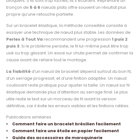
bloquent. S’ils sont trop lâches, ils s’écartent. Reprendre un
tronçon de
5 à 6
nœuds plats offre souvent un résultat plus
propre qu’une retouche partielle.
Sur un bracelet élastique, la méthode conseillée consiste à
essayer une technique de nœud plus stable. Les données de
Perles à Tout Va
recommandent une progression
1 puis 2
puis 3
. Si le problème persiste, le fil lui-même peut être trop
usé ou trop glissant. Un essai sur chute permet de confirmer la
cause avant de refaire tout le montage.
La fiabilité
d’un nœud de bracelet dépend surtout du bon fil,
d’un serrage progressif, et d’une finition adaptée. Un nœud
coulissant reste pratique pour ajuster la taille. Un nœud sur fil
élastique demande plus d’attention au serrage final. Le plus
utile reste le test sur un morceau de fil avant la version
définitive, car il évite les erreurs visibles et les finitions ratées.
Publications similaires
Comment faire un bracelet brésilien facilement
Comment faire une étoile en papier facilement
Guide des accessoires de maroquinerie