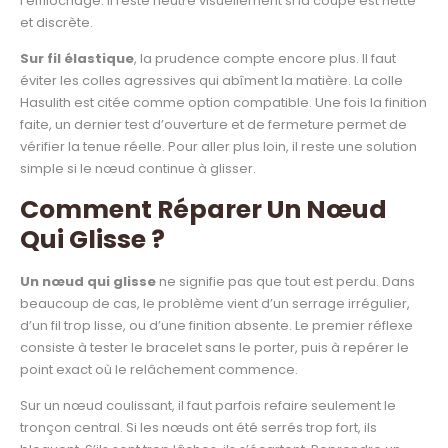
l’effilochage. Il reste neutre visuellement si la coupe est nette
et discrète.
Sur fil élastique
, la prudence compte encore plus. Il faut
éviter les colles agressives qui abîment la matière. La colle
Hasulith est citée comme option compatible. Une fois la finition
faite, un dernier test d’ouverture et de fermeture permet de
vérifier la tenue réelle. Pour aller plus loin, il reste une solution
simple si le nœud continue à glisser.
Comment Réparer Un Nœud
Qui Glisse ?
Un nœud qui glisse
ne signifie pas que tout est perdu. Dans
beaucoup de cas, le problème vient d’un serrage irrégulier,
d’un fil trop lisse, ou d’une finition absente. Le premier réflexe
consiste à tester le bracelet sans le porter, puis à repérer le
point exact où le relâchement commence.
Sur un nœud coulissant, il faut parfois refaire seulement le
tronçon central. Si les nœuds ont été serrés trop fort, ils