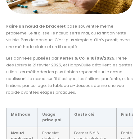
Faire un nœud de bracelet
pose souvent le même
problème. Le fil glisse, le nœud serre mal, ou la finition reste
visible. Pas de panique. C’est plus simple qu’il n’y paraît, avec
une méthode claire et un fil adapté.
Les données publiées par
Perles & Co
le
16/09/2025
, Perle
des Loisirs le 21 février 2025, et HappyBulle détaillent les gestes
utiles. Les méthodes les plus fiables reposent sur le nœud
coulissant, le nœud sur fil élastique, les finitions par fonte, et les
finitions par collage. Le tableau ci-dessous donne une vue
rapide avant les étapes pratiques.
Méthode
Usage
Geste clé
Finition
principal
Nœud
Bracelet
Former 5 à 6
Fonte sur 
coulissant
réglable
nœuds plats sur
synthéti