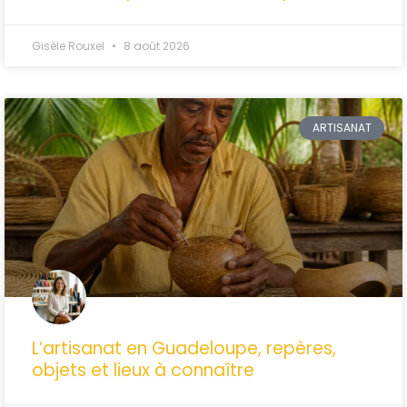
Gisèle Rouxel
8 août 2026
ARTISANAT
L’artisanat en Guadeloupe, repères,
objets et lieux à connaître