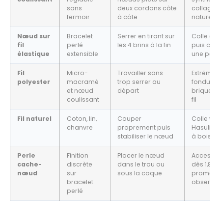
sans
deux cordons côte
collage su
fermoir
à côte
naturel
Nœud sur
Bracelet
Serrer en tirant sur
Colle co
fil
perlé
les 4 brins à la fin
puis cac
élastique
extensible
une perl
Fil
Micro-
Travailler sans
Extrémité
polyester
macramé
trop serrer au
fondues
et nœud
départ
briquet o
coulissant
fil
Fil naturel
Coton, lin,
Couper
Colle vin
chanvre
proprement puis
Hasulith 
stabiliser le nœud
à bois
Perle
Finition
Placer le nœud
Accessoi
cache-
discrète
dans le trou ou
dès 1,80 
nœud
sur
sous la coque
promoti
bracelet
observé
perlé