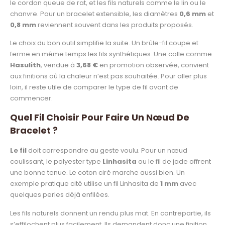
le cordon queue de rat, et les fils naturels comme le lin ou le
chanvre. Pour un bracelet extensible, les diamètres
0,6 mm
et
0,8 mm
reviennent souvent dans les produits proposés.
Le choix du bon outil simplifie la suite. Un brûle-fil coupe et
ferme en même temps les fils synthétiques. Une colle comme
Hasulith
, vendue à
3,68 €
en promotion observée, convient
aux finitions où la chaleur n’est pas souhaitée. Pour aller plus
loin, il reste utile de comparer le type de fil avant de
commencer.
Quel Fil Choisir Pour Faire Un Nœud De
Bracelet ?
Le fil
doit correspondre au geste voulu. Pour un nœud
coulissant, le polyester type
Linhasita
ou le fil de jade offrent
une bonne tenue. Le coton ciré marche aussi bien. Un
exemple pratique cité utilise un fil Linhasita de
1 mm
avec
quelques perles déjà enfilées.
Les fils naturels donnent un rendu plus mat. En contrepartie, ils
s’effilochent plus facilement. Ils demandent donc une finition