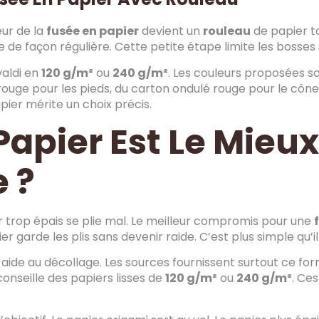
ur de la
fusée en papier
devient un
rouleau
de papier toi
le de façon régulière. Cette petite étape limite les bosses 
valdi en
120 g/m²
ou
240 g/m²
. Les couleurs proposées so
 rouge pour les pieds, du carton ondulé rouge pour le cône,
apier mérite un choix précis.
Papier Est Le Mieu
 ?
er trop épais se plie mal. Le meilleur compromis pour une
er garde les plis sans devenir raide. C’est plus simple qu’
e aide au décollage. Les sources fournissent surtout ce for
conseille des papiers lisses de
120 g/m²
ou
240 g/m²
. Ce