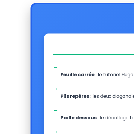
→
Feuille carrée
: le tutoriel Hug
→
Plis repères
: les deux diagona
→
Paille dessous
: le décollage f
→