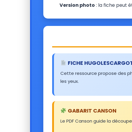
Version photo
: la fiche peut 
FICHE HUGOLESCARGO
Cette ressource propose des ph
les yeux.
GABARIT CANSON
Le PDF Canson guide la découpe 