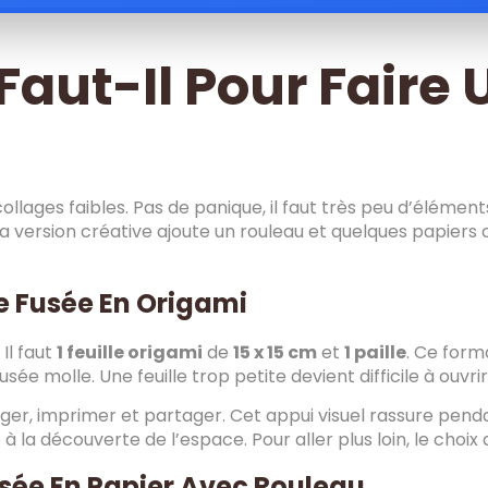
Faut-Il Pour Faire
écollages faibles. Pas de panique, il faut très peu d’élém
 La version créative ajoute un rouleau et quelques papiers
e Fusée En Origami
Il faut
1 feuille origami
de
15 x 15 cm
et
1 paille
. Ce forma
e molle. Une feuille trop petite devient difficile à ouvrir
rger, imprimer et partager. Cet appui visuel rassure pend
ité à la découverte de l’espace. Pour aller plus loin, le choi
Fusée En Papier Avec Rouleau