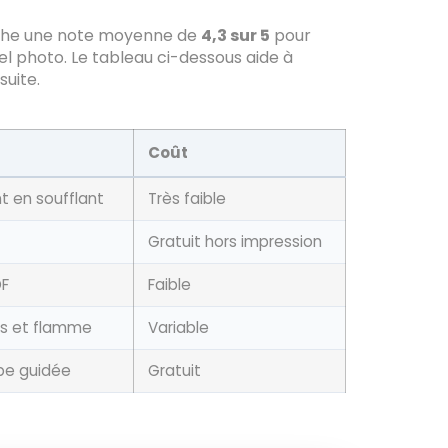
ffiche une note moyenne de
4,3 sur 5
pour
el photo. Le tableau ci-dessous aide à
suite.
Coût
t en soufflant
Très faible
Gratuit hors impression
DF
Faible
ds et flamme
Variable
pe guidée
Gratuit